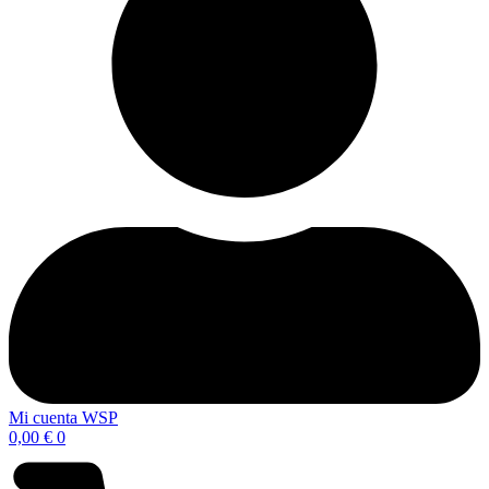
Mi cuenta WSP
0,00
€
0