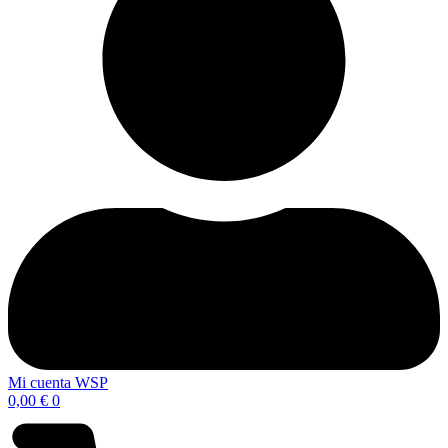
Mi cuenta WSP
0,00
€
0