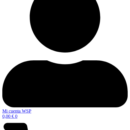
Mi cuenta WSP
0,00
€
0