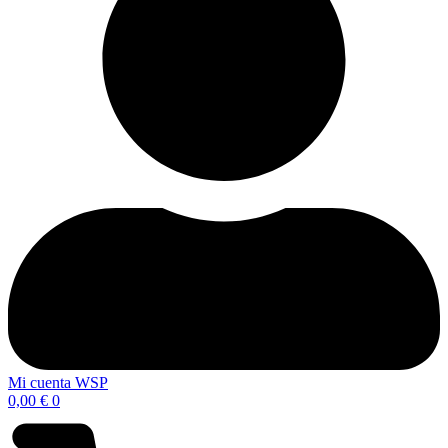
Mi cuenta WSP
0,00
€
0