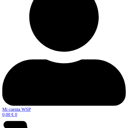
Mi cuenta WSP
0,00
€
0