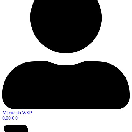
Mi cuenta WSP
0,00
€
0