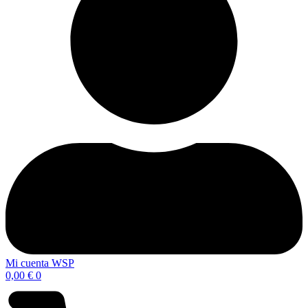
Mi cuenta WSP
0,00
€
0