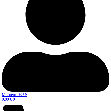
Mi cuenta WSP
0,00
€
0