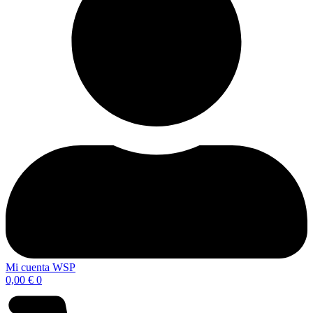
Mi cuenta WSP
0,00
€
0